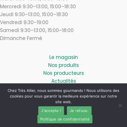
Mercredi 9:30–13:00, 15:00–18:30
Jeudi 9:30–13:00, 15:00–18:30
Vendredi 9:30–19:00
Samedi 9:30–13:00, 15:00–18:00
Dimanche Fermé
Le magasin
Nos produits
Nos producteurs
Actualités
Blog
Chez Très Allier, nous sommes gourmands ! Nous utilisons des
Contact
cookies pour vous garantir la meilleure expérience sur notre
site web.
J'accepte !
Je refuse.
Politique de confidentialité
Mentions légales