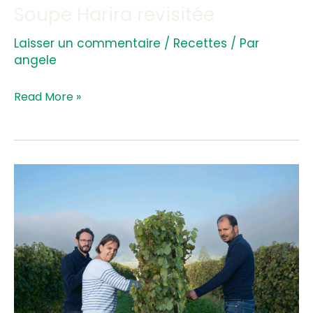
Soupe Harira revisitée
Laisser un commentaire
/
Recettes
/ Par
angele
Read More »
Domaine
des
Bérioles