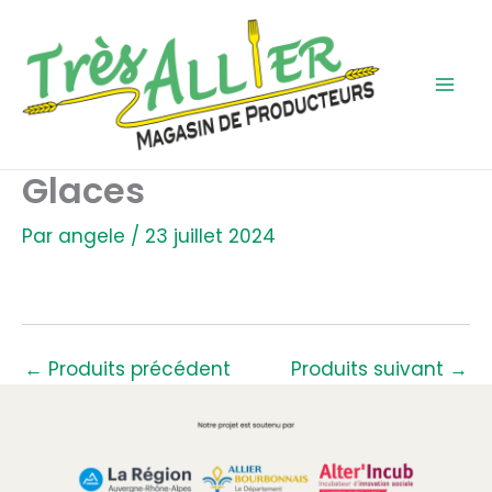
Aller
au
contenu
Glaces
Par
angele
/
23 juillet 2024
←
Produits précédent
Produits suivant
→