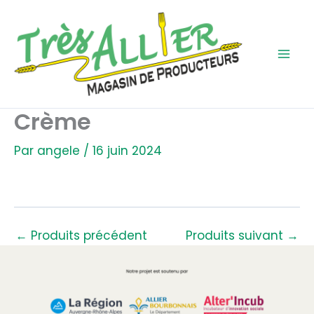
Aller
au
contenu
Crème
Par
angele
/
16 juin 2024
←
Produits précédent
Produits suivant
→