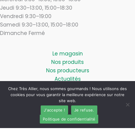
Jeudi 9:30–13:00, 15:00–18:30
Vendredi 9:30–19:00
Samedi 9:30–13:00, 15:00–18:00
Dimanche Fermé
Le magasin
Nos produits
Nos producteurs
Actualités
Blog
Chez Très Allier, nous sommes gourmands ! Nous utilisons des
Contact
cookies pour vous garantir la meilleure expérience sur notre
site web.
J'accepte !
Je refuse.
Politique de confidentialité
Mentions légales